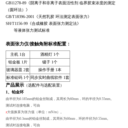
GB11278-89《阴离子和非离子表面活性剂 临界胶束浓度的测定
（圆环法）》
GB/T18396-2001《天然乳胶 环法测定表面张力》
SH/T1156-99《合成橡胶 表面张力测定法》
等液体张力测试标准
表面张力仪/接触角附标准配置：
主机 1台
酒精灯 1个
铂金板 1片
镊子 1个
玻璃器皿 2套
操作手册 1本
标准砝码 1个
同步实时曲线软件 1套
产品展示
（选配件与选配装置）
1、铂金环
由半径为0.185mm的铂金丝制成，其周长为60mm，环的半径为9.55mm。
测试时连接电脑，可由
z
大值换算为张力值（单位：mN/m）。
由半径为0.3mm的铂金丝制成，其周长为60mm，环的半径为9.55mm。
测试时连接电脑，可由