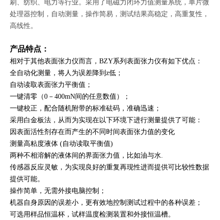
刷、纺织、电力等行业。采用了电磁力闭环力值测量系统，单片微
处理器控制，自动测量，操作简易，测试结果高稳定，高重复性，
高线性。
产品
特点：
相对于其他表面张力仪而言，BZY系列表面张力仪有如下优点：
全自动化测量，将人为误差降到z低；
自动读取表面张力平衡值；
一键清零（0－400mN间的任意数值）；
一键校正，配合随机附带的标准砝码，准确迅速；
采用白金板法，从而为实现在以下环境下进行测量提供了可能：
因表面活性剂存在而产生的不同时间表面张力值的变化
测量高粘度液体 (自动读取平衡值)
两种不相溶解的液体间的界面张力值，比如油与水.
传感器反应灵敏，为实现良好的重复再现性进而提供可比较性数据
提供可能。
操作简单，无需外接电脑控制；
机器自身原因的误差小，更有效地控制测试过程中的各种误差；
可选用样品恒温杯，试样温度检测装置和外接恒温槽。