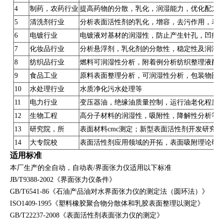
4
制药，农药行业
提高药物的分散，乳化，润湿能力，优化配方
5
清洗剂行业
分析表面活性剂的乳化，增容，去污作用，表
6
电镀行业
电镀液对基材的润湿性，防止产生针孔，凹痕
7
化妆品行业
分析悬浮剂，乳化剂的分散性，稳定性及润湿
8
纺织品行业
燃料可润湿性分析，附着例分析纺织整理液配
9
食品工业
原料表面整理分析，可润湿性分析，包装物图
10
水处理行业
水质净化污水处理等
11
电力行业
变压器油，绝缘油质量控制，运行油老化程度
12
生物工程
高分子材料的润湿性，吸附性，降解性分析等
13
研究院，所
表面材料
cmc
测定；新型表面活性剂开发研究
14
大专院校
表面活性剂应用领域的开拓，表面吸附理论研
适用标准
本厂生产的全自动，自动表
/
界面张力仪适用以下标准
JB/T9388-2002《界面张力仪条件》
GB/T6541-86《石油产品油对水界面张力仪的测定法（圆环法）》
ISO1409-1995《塑料橡胶聚合物分散体和乳胶表面整理以测定》
GB/T22237-2008《表面活性剂表面张力仪的测定》