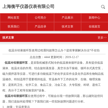
上海衡平仪器仪表有限公司
网站首页
公司简介
产品展示
新闻中心
联系我们
产品目录
技术文章
在线留言
技术文章
更多>>
低温冷却液循环泵使用过程遇到故障怎么办？提前掌握解决办法*不在怕
点击次数：4444 更新时间：2019-12-17
低温冷却液循环泵
，是采取机械形式制冷的低温液体循环设备。具有提供低温
液体、低温水浴的作用。结合旋转蒸发器，真空冷冻干燥箱、循环水式真空泵，
磁力搅拌器等仪器，可进行多功能低温下的化学反应作业及化学品和生物制品低
温储存。特别适用于需要维持低温、常温条件下工作的化学、生物、物理实验
室，是医药卫生、化学工业、食品工业、冶金工业、大专院校、科研、遗传工
程、高分子工程等实验室的*设备。
低温冷却液循环泵
在使用过程中，可能会出现一些故障问题，那么碰到这些问
题，我们该如何处理呢？下面我们就一些实际故障问题进行分析。
1、故障：无温度显示