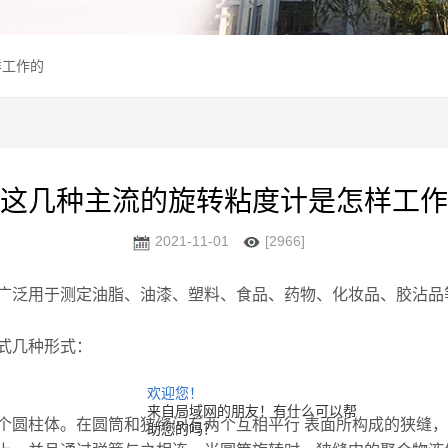
样工作的
这几种主流的旋转粘度计是怎样工作
2021-11-01
[2966]
广泛用于测定油脂、油漆、塑料、食品、药物、化妆品、胶沾品
式几种形式：
欢迎您！
来自局域网的朋友！有什么可以帮
个圆柱体。在圆筒和狭缝间有两个互相平行 表面所构成的狭缝
助您的吗？