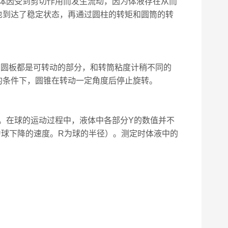
体因受到剪切作用而发生流动，因为体液存在从而
也到达了稳定状态，再通过圆柱的转矩和圆筒的转
和圆板都是可转动的部分，和转筒粘度计稍不同的
的条件下，圆锥在转动一定角度后停止旋转。
。在球的运动过程中，液体中各部分Υ的数值并不
v为球下降的速度。R为球的半径）。测定时体液中的