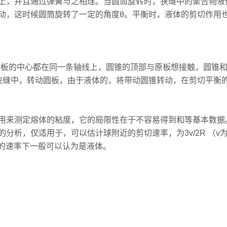
上，并且通过弹簧与之相连。当圆筒旋转时，狭缝中的聚合物液
动，这时候圆筒旋转了一定的角度θ。平衡时，液体的剪切作用
圆板的中心都在同一条轴线上，圆锥的顶部与原板想接触，圆锥
狭缝中，转动圆板，由于液体的，将带动圆锥转动，在剪切平衡
用来测定熔体的粘度，它的局限性在于不容易得到和等基本数据
分析，仅适用于，可以估计球附近的剪切速率，为3v/2R （
样的速率下一般可以认为是液体。