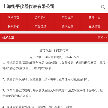
上海衡平仪器仪表有限公司
网站首页
公司简介
产品展示
新闻中心
联系我们
产品目录
技术文章
在线留言
技术文章
更多>>
旋转粘度计的维护方式
点击次数：2466 更新时间：2024-02-29
1、测试完后必须清洁仪器与样品接触的部件，如外转筒、内筒和样品杯等。必须
将外转筒安装在仪器上，以保护内筒轴。
2、仪器长期不用时，应放置在干燥环境中，正常使用无需注油润滑。
3、内筒为空心式结构，每次测试后应及时清洗擦干,清洗时应手指堵住锥孔，以
免脏物和液体进入腔内。
4、保证内筒重量为70±5g。内筒锥孔面不得划伤、碰撞。