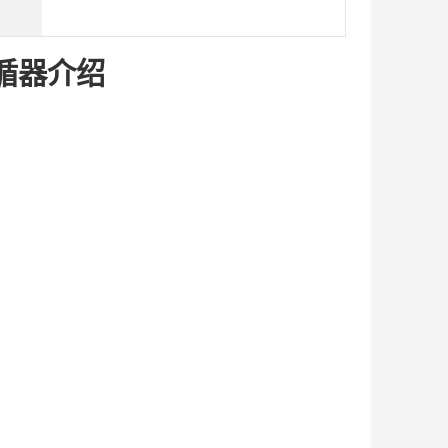
冷循器
介绍