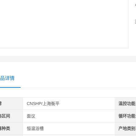
品详情
牌
CNSHP/上海衡平
温控功能
格区间
面议
循环功能
器种类
恒温浴槽
产地类别