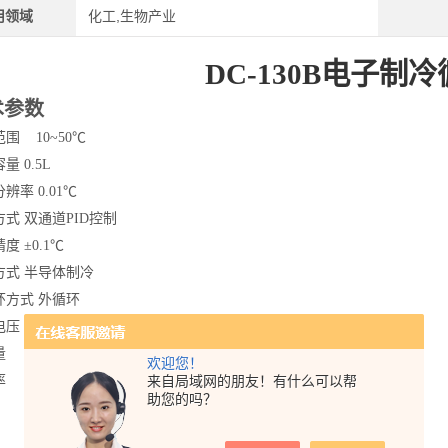
用领域
化工,生物产业
DC-130B电子制
术参数
围 10~50℃
容量
0.5L
分辨率
0.01℃
方式
双通道PID控制
精度
±0.1℃
方式
半导体制冷
环方式
外循环
电压
220V±10%，50Hz
量
4L/min
欢迎您！
来自局域网的朋友！有什么可以帮
率
300W
助您的吗？
200(长)×200(宽)×300(高)mm