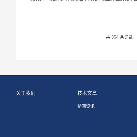
效冷凝和回收。优势：提高蒸发效率：旋转蒸发器通
确控制实验条件：低...
共 354 条记录，
关于我们
技术文章
新闻资讯