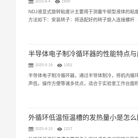
2025-6-4
1900
NDJ液显式旋转粘度计主要用于测量牛顿型液体的粘
方法如下：安装转子：将选配好的转子旋入连接螺杆
标志和液面相平为止，并调整仪器水平。设置转速：开
定（或按规定...
半导体电子制冷循环器的性能特点与
2025-5-19
1352
半导体电子制冷循环器，通过半导体制冷，将机内循
声低，操作方便等诸多优点，适合于实验室工作台面积
围内的控温，精度达±0.1℃。2、效率更高——循环
外循环低温恒温槽的发热量小是怎么
2025-4-15
1227