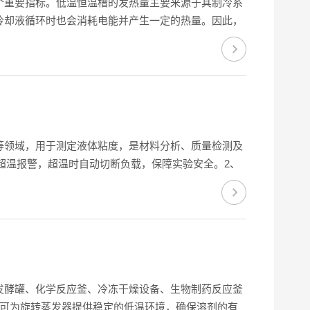
个重要指标。低温恒温槽的发热量主要来源于其制冷系
冷却液循环时也会消耗电能并产生一定的热量。因此，
计越合理，设备的保温性能越好，发热量就越小。然
等领域，用于测定液体粘度，是材料分析、质量检测及
超温报警，超温时自动切断负载，保障实验安全。2、
升测量精度。3、制冷与加热系统制冷采用风冷式全封
发酵罐、化学反应釜、冷冻干燥设备、生物制药反应釜
泵可为旋转蒸发器提供稳定的低温环境，确保溶剂的有