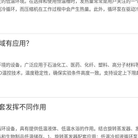
定的低温环境。在选择和使用恒温槽时，发热量常常是用户关注的一
制冷循环，而压缩机在工作过程中会产生热量。此外，循环泵在驱动
设备的保温性能密切相关。一般来说，制冷系统效率越高，循环泵设
域有应用？
环境的设备，广泛应用于石油化工、医药、化纤、塑料、高分子材料
ID温控技术，温度稳定性，确保实验条件高度一致。支持设定上下限
，便于观察实验过程。分体式设计减少压缩机振动对样品的干扰，提
套发挥不同作用
循环设备，具有提供低温液体、低温水浴的作用。结合旋转蒸发器、
品和生物制品低温储存。1、旋转蒸发器配套应用：低温冷却液循环