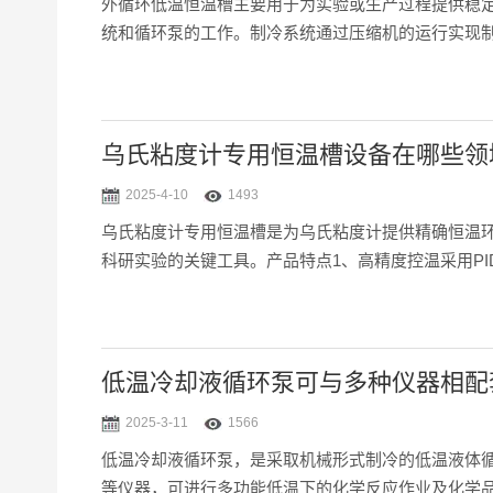
外循环低温恒温槽主要用于为实验或生产过程提供稳
统和循环泵的工作。制冷系统通过压缩机的运行实现
发热量的大小与制冷系统的效率、循环泵的功率以及
而，发热量的大小并不...
乌氏粘度计专用恒温槽设备在哪些领
2025-4-10
1493
乌氏粘度计专用恒温槽是为乌氏粘度计提供精确恒温
科研实验的关键工具。产品特点1、高精度控温采用P
结构与材质槽体采用进口透明有机玻璃或不锈钢材质
闭压缩机，制冷...
低温冷却液循环泵可与多种仪器相配
2025-3-11
1566
低温冷却液循环泵，是采取机械形式制冷的低温液体
等仪器，可进行多功能低温下的化学反应作业及化学