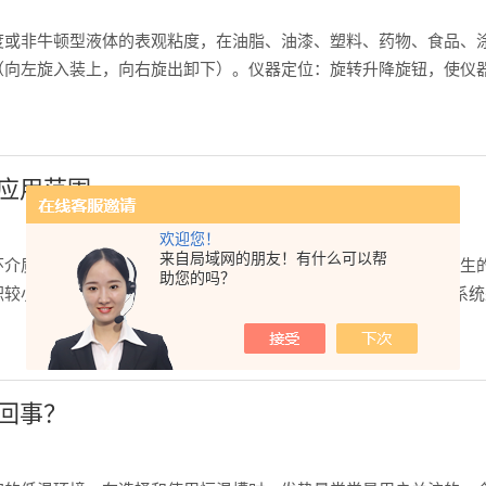
度或非牛顿型液体的表观粘度，在油脂、油漆、塑料、药物、食品、
（向左旋入装上，向右旋出卸下）。仪器定位：旋转升降旋钮，使仪
启电机开关，转动变速旋钮至所需转速数上，对准速度指示点，使转子
应用范围
欢迎您！
来自局域网的朋友！有什么可以帮
环介质冷却，控温，通过循环泵送出到用户设备，带走用户设备产生
助您的吗？
较小的情况下，或者在通风柜内使用。1、控温精度高——恒温系统
泵将恒温液体对外循环，建立第二温度场。3、相关技术--采用半导体制
回事？