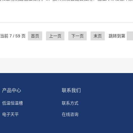
过旋转蒸馏瓶增大蒸发面积，而低温冷却液循环泵提供的低温环境使
当前 7 / 59 页
首页
上一页
下一页
末页
跳转到第
产品中心
联系我们
低温恒温槽
联系方式
电子天平
在线咨询
旋转粘度计