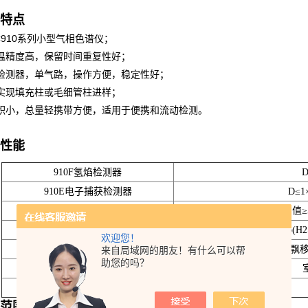
特点
C910
系列小型气相色谱仪；
温精度高，保留时间重复性好；
检测器，单气路，操作方便，稳定性好；
实现填充柱或毛细管柱进样；
积小，总量轻携带方便，适用于便携和流动检测。
性能
910F氢焰检测器
D
910E电子捕获检测器
D≤1
910T热导检测器
S值≥
910D氦离子化检测器
D≤15ppb(
欢迎您！
稳定性
基线飘移≤
来自局域网的朋友！有什么可以帮
助您的吗？
温度控制
控温精度
范围