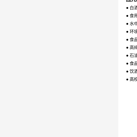
●
白
●
食
●
水
●
环
●
食
●
高
●
石
●
食
●
饮
●
高
GC