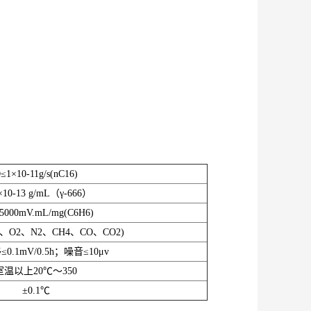
≤1×10-11g/s(nC16)
×10-13 g/mL（γ-666）
5000mV.mL/mg(C6H6)
H2、O2、N2、CH4、CO、CO2)
0.1mV/0.5h；噪音≤10μv
室温以上20℃～350
±0.1℃